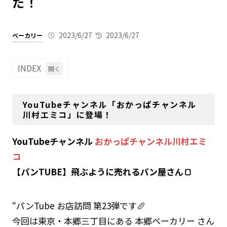
た！
2023/6/27
2023/6/27
ベーカリー
INDEX
1
You
Tub
YouTubeチャンネル「おかっぱチャンネル
eチ
川村エミコ」に登場！
ャン
ネル
「お
YouTubeチャンネル
おかっぱチャンネル川村エミ
かっ
ぱチ
コ
ャン
【パンTUBE】飛ぶように売れるパン屋さん🍞
ネル
川村
エミ
コ」
“パンTube お店訪問 第23弾です🥖
に登
場！
今回は東京・本郷三丁目にある 本郷ベーカリー さん